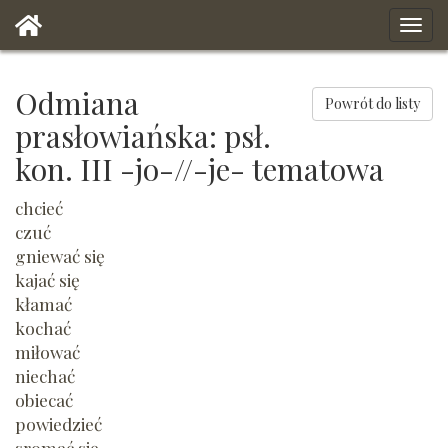
Odmiana
Powrót do listy
prasłowiańska: psł.
kon. III -jo-//-je- tematowa
chcieć
czuć
gniewać się
kajać się
kłamać
kochać
miłować
niechać
obiecać
powiedzieć
sromać się