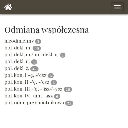
Odmiana współczesna
nieodmienny
2
pol. dekl. m.
30
pol. dekl. m./pol. dekl. n.
1
pol. dekl. n.
5
pol. dekl. ż.
42
pol. kon. I -ę, -'esz
3
pol. kon. II -'ę, -'esz
6
pol. kon. III -'ę, -'isz//-ysz
20
pol. kon. IV -am, -asz
6
pol. odm. przymiotnikowa
35