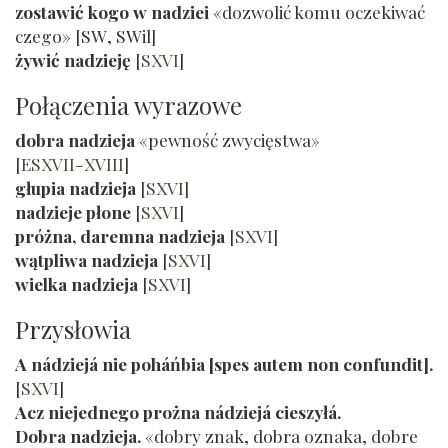
zostawić kogo w nadziei
«dozwolić komu oczekiwać
czego» [
SW
,
SWil
]
żywić nadzieję
[
SXVI
]
Połączenia wyrazowe
dobra nadzieja
«pewność zwycięstwa»
[
ESXVII-XVIII
]
głupia nadzieja
[
SXVI
]
nadzieje płone
[
SXVI
]
próżna, daremna nadzieja
[
SXVI
]
wątpliwa nadzieja
[
SXVI
]
wielka nadzieja
[
SXVI
]
Przysłowia
A nádziejá nie poháńbia [spes autem non confundit].
[
SXVI
]
Acz niejednego prożna nádziejá cieszyłá.
Dobra nadzieja.
«dobry znak, dobra oznaka, dobre