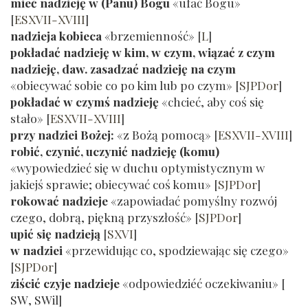
mieć nadzieję w (Panu) Bogu
«ufać Bogu»
[
ESXVII-XVIII
]
nadzieja kobieca
«brzemienność»
[
L
]
pokładać nadzieję w kim, w czym, wiązać z czym
nadzieję, daw. zasadzać nadzieję na czym
«obiecywać sobie co po kim lub po czym»
[
SJPDor
]
pokładać w czymś nadzieję
«chcieć, aby coś się
stało»
[
ESXVII-XVIII
]
przy nadziei Bożej:
«z Bożą pomocą»
[
ESXVII-XVIII
]
robić, czynić, uczynić nadzieję (komu)
«wypowiedzieć się w duchu optymistycznym w
jakiejś sprawie; obiecywać coś komu»
[
SJPDor
]
rokować nadzieje
«zapowiadać pomyślny rozwój
czego, dobrą, piękną przyszłość»
[
SJPDor
]
upić się nadzieją
[
SXVI
]
w nadziei
«przewidując co, spodziewając się czego»
[
SJPDor
]
ziścić czyje nadzieje
«odpowiedziéć oczekiwaniu» [
SW
,
SWil
]