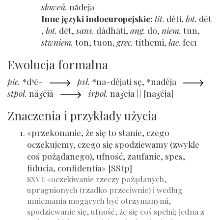
słoweń.
nȃdeja
Inne języki indoeuropejskie
lit.
dėti
łot.
dėt
łot.
dēt
sans.
dádhāti
ang.
do
niem.
tun
stwniem.
tōn, tuon
grec.
títhēmi
łac.
fēcī
Ewolucja formalna
pie.
*dʰē-
psł.
*na-dějati sę, *naděja
stpol.
năʒ̍ĕjă
śrpol.
naʒ̍eja || [naʒ̍éja]
Znaczenia i przykłady użycia
«przekonanie, że się to stanie, czego
oczekujemy, czego się spodziewamy (zwykle
coś pożądanego), ufność, zaufanie, spes,
fiducia, confidentia»
[
SStp
]
SXVI: «oczekiwanie rzeczy pożądanych,
upragnionych (rzadko przeciwnie) i według
mniemania mogących być otrzymanymi,
spodziewanie się, ufność, że się coś spełni; jedna z