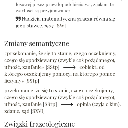
losowej przez prawdopodobieństwa, z jakimi te
wartości są przyjmowane»
Nadzieja matematyczna gracza równa się
jego stawce.
1904
[
SW
]
Zmiany semantyczne
«przekonanie, że się to stanie, czego oczekujemy,
czego się spodziewamy (zwykle coś pożądanego),
ufność, zaufanie»
[
SStp
]
«obiekt, od
którego oczekujemy pomocy, na którego pomoc
liczymy»
[
SStp
]
przekonanie, że się to stanie, czego oczekujemy,
czego się spodziewamy (zwykle coś pożądanego),
ufność, zaufanie
[
SStp
]
opinia (czyja o kim),
zdanie, sąd
[
SXVI
]
Związki frazeologiczne