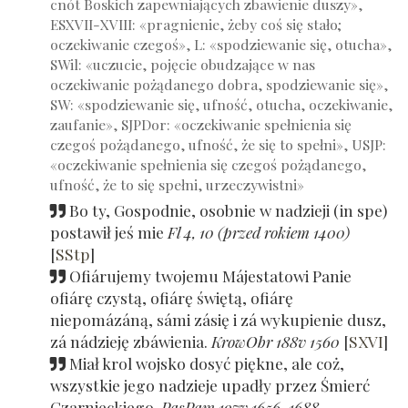
cnót Boskich zapewniających zbawienie duszy»,
ESXVII-XVIII: «pragnienie, żeby coś się stało;
oczekiwanie czegoś», L: «spodziewanie się, otucha»,
SWil: «uczucie, pojęcie obudzające w nas
oczekiwanie pożądanego dobra, spodziewanie się»,
SW: «spodziewanie się, ufność, otucha, oczekiwanie,
zaufanie», SJPDor: «oczekiwanie spełnienia się
czegoś pożądanego, ufność, że się to spełni», USJP:
«oczekiwanie spełnienia się czegoś pożądanego,
ufność, że to się spełni, urzeczywistni»
Bo ty, Gospodnie, osobnie w nadzieji (in spe)
postawił jeś mie
Fl 4, 10 (przed rokiem 1400)
[
SStp
]
Ofiárujemy twojemu Májestatowi Panie
ofiárę czystą, ofiárę świętą, ofiárę
niepomázáną, sámi zásię i zá wykupienie dusz,
zá nádzieję zbáwienia.
KrowObr 188v 1560
[
SXVI
]
Miał krol wojsko dosyć piękne, ale coż,
wszystkie jego nadzieje upadły przez Śmierć
Czarnieckiego.
PasPam 197v 1656-1688