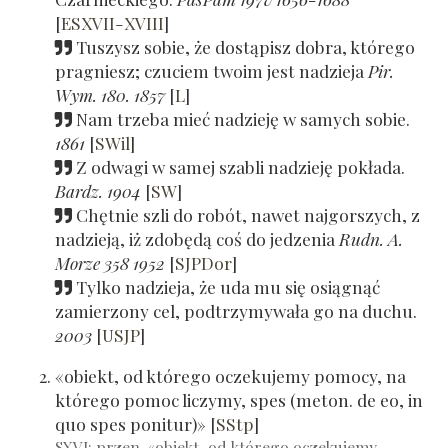
[
ESXVII-XVIII
]
Tuszysz sobie, że dostąpisz dobra, którego
pragniesz; czuciem twoim jest nadzieja
Pir.
Wym. 180. 1857
[
L
]
Nam trzeba mieć nadzieję w samych sobie.
1861
[
SWil
]
Z odwagi w samej szabli nadzieję pokłada.
Bardz. 1904
[
SW
]
Chętnie szli do robót, nawet najgorszych, z
nadzieją, iż zdobędą coś do jedzenia
Rudn. A.
Morze 358 1952
[
SJPDor
]
Tylko nadzieja, że uda mu się osiągnąć
zamierzony cel, podtrzymywała go na duchu.
2003
[
USJP
]
«obiekt, od którego oczekujemy pomocy, na
którego pomoc liczymy, spes (meton. de eo, in
quo spes ponitur)»
[
SStp
]
SXVI: przen. «obiekt, od którego oczekujemy