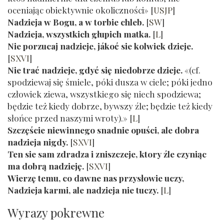
oceniając obiektywnie okoliczności»
[
USJP
]
Nadzieja w Bogu, a w torbie chleb.
[
SW
]
Nadzieja, wszystkich głupich matka.
[
L
]
Nie porzucaj nadzieje, jákoć sie kolwiek dzieje.
[
SXVI
]
Nie trać nadzieje, gdyć się niedobrze dzieje.
«(cf.
spodziewaj się śmiele, póki dusza w ciele; póki jedno
człowiek ziewa, wszystkiego się niech spodziewa;
będzie też kiedy dobrze, bywszy źle; będzie też kiedy
słońce przed naszymi wroty).»
[
L
]
Szczęście niewinnego snadnie opuści, ale dobra
nadzieja nigdy.
[
SXVI
]
Ten sie sam zdradza i zniszczeje, ktory źle czyniąc
ma dobrą nadzieję.
[
SXVI
]
Wierzę temu, co dawne nas przysłowie uczy,
Nadzieja karmi, ale nadzieja nie tuczy.
[
L
]
Wyrazy pokrewne