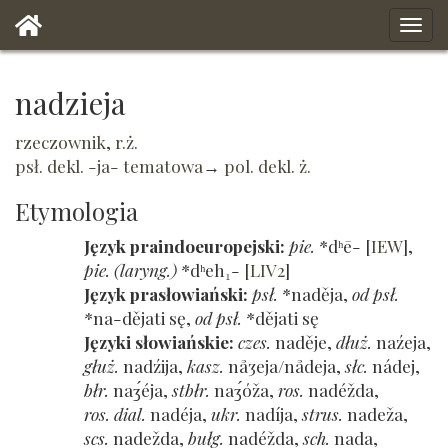
nadzieja
rzeczownik
,
r.ż.
psł. dekl. -ja- tematowa
→
pol. dekl. ż.
Etymologia
Język praindoeuropejski
pie.
*dʰē-
[
IEW
]
pie. (laryng.)
*dʰeh₁-
[
LIV2
]
Język prasłowiański
psł.
*naděja
od psł.
*na-dějati sę
od psł.
*dějati sę
Języki słowiańskie
czes.
naděje
dłuż.
naźeja
głuż.
nadźija
kasz.
nåʒeja/nådeja
słc.
nádej
błr.
naʒ́éja
stbłr.
naʒ́óža
ros.
nadéžda
ros. dial.
nadéja
ukr.
nadíja
strus.
nadeža
scs.
nadežda
bułg.
nadéžda
sch.
nada