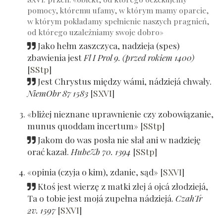
pomocy, któremu ufamy, w którym mamy oparcie,
w którym pokładamy spełnienie naszych pragnień,
od którego uzależniamy swoje dobro»
Jako hełm zaszczyca, nadzieja (spes)
zbawienia jest
Fl I Prol 9. (przed rokiem 1400)
[
SStp
]
Jest Chrystus między wámi, nádziejá chwały.
NiemObr 87 1583
[
SXVI
]
«bliżej nieznane uprawnienie czy zobowiązanie,
munus quoddam incertum»
[
SStp
]
Jakom do was posła nie słał ani w nadzieję
orać kazał.
HubeZb 70. 1394
[
SStp
]
«opinia (czyja o kim), zdanie, sąd»
[
SXVI
]
Ktoś jest wierzę z matki złej á ojcá złodziejá,
Ta o tobie jest mojá zupełna nádziejá.
CzahTr
2v. 1597
[
SXVI
]