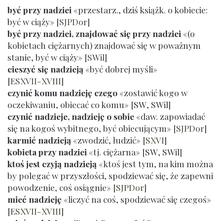
być przy nadziei
«przestarz., dziś książk. o kobiecie:
być w ciąży»
[
SJPDor
]
być przy nadziei, znajdować się przy nadziei
«(o
kobietach ciężarnych) znajdować się w poważnym
stanie, być w ciąży»
[
SWil
]
cieszyć się nadzieją
«być dobrej myśli»
[
ESXVII-XVIII
]
czynić komu nadzieję czego
«zostawić kogo w
oczekiwaniu, obiecać co komu» [
SW
,
SWil
]
czynić nadzieje, nadzieję o sobie
«daw. zapowiadać
się na kogoś wybitnego, być obiecującym»
[
SJPDor
]
karmić nadzieją
«zwodzić, łudzić»
[
SXVI
]
kobieta przy nadziei
«tj. ciężarna» [
SW
,
SWil
]
ktoś jest czyją nadzieją
«ktoś jest tym, na kim można
by polegać w przyszłości, spodziewać się, że zapewni
powodzenie, coś osiągnie»
[
SJPDor
]
mieć nadzieję
«liczyć na coś, spodziewać się czegoś»
[
ESXVII-XVIII
]