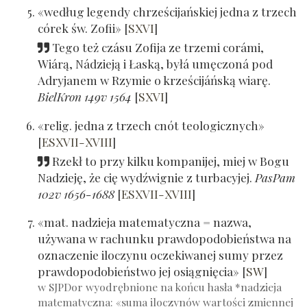
«według legendy chrześcijańskiej jedna z trzech
córek św. Zofii»
[
SXVI
]
Tego też czásu Zofija ze trzemi corámi,
Wiárą, Nádzieją i Łaską, byłá umęczoná pod
Adryjanem w Rzymie o krześcijáńską wiarę.
BielKron 149v 1564
[
SXVI
]
«relig. jedna z trzech cnót teologicznych»
[
ESXVII-XVIII
]
Rzekł to przy kilku kompanijej, miej w Bogu
Nadzieję, że cię wydźwignie z turbacyjej.
PasPam
102v 1656-1688
[
ESXVII-XVIII
]
«mat. nadzieja matematyczna = nazwa,
używana w rachunku prawdopodobieństwa na
oznaczenie iloczynu oczekiwanej sumy przez
prawdopodobieństwo jej osiągnięcia»
[
SW
]
w SJPDor wyodrębnione na końcu hasła *nadzieja
matematyczna: «suma iloczynów wartości zmiennej