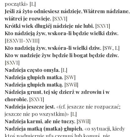
początki»
[
L
]
Jeśli zá żyto odniesiesz nádzieje, Wiátrem nádziane,
wiátrci je rozwieje.
[
SXVI
]
Krótki wiek długiéj nádzieje nie lubi.
[
SXVI
]
Kto nádzieją żyw, wskora-li będzie wielki dziw.
[
ESXVII-XVIII
]
Kto nadzieją żyw, wskóra-li wielki dziw.
[
SW
,
L
]
Kto w nadzieje żyw będzie li bogat będzie dziw.
[
SXVI
]
Nadzieja często omyla.
[
L
]
Nadzieja głupich matka.
[
SW
]
Nadzieja głupich matką.
[
SWil
]
Nádzieja grunt, tej się dzierż w zdrowiu i w
chorobie.
[
SXVI
]
Nadzieja jeszcze jest.
«(cf. jeszcze nie rozpaczać;
jeszcze nie po wszystkim)»
[
L
]
Nadzieja karmi, ale nie tuczy.
[
SWil
]
Nadzieja matką (matka) głupich.
«o sytuacji, kiedy
ktoś nadmiernie ufa czemuś lub komuś, nie